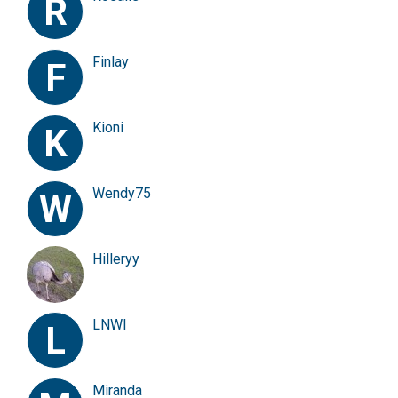
R
Finlay
F
Kioni
K
Wendy75
W
Hilleryy
LNWI
L
Miranda