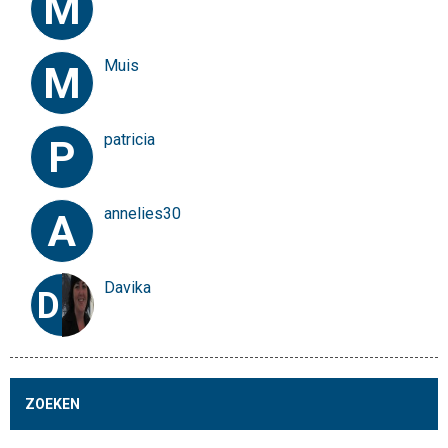
M
Muis
M
patricia
P
annelies30
A
Davika
D
ZOEKEN