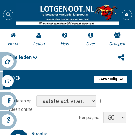
Home
Leden
Help
Over
Groepen
Alle leden
LEDEN
Eenvoudig
Sorteren op:
Aleen online
Per pagina
Rosalie