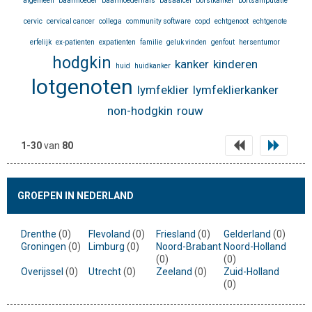
algemeen
baarmoeder
baarmoederhals
basaalcel
borstkanker
bortsamputatie
cervic
cervical cancer
collega
community software
copd
echtgenoot
echtgenote
erfelijk
ex-patienten
expatienten
familie
geluk vinden
genfout
hersentumor
hodgkin
kanker
kinderen
huid
huidkanker
lotgenoten
lymfeklier
lymfeklierkanker
non-hodgkin
rouw
1-30
van
80
GROEPEN IN NEDERLAND
Drenthe
(0)
Flevoland
(0)
Friesland
(0)
Gelderland
(0)
Groningen
(0)
Limburg
(0)
Noord-Brabant
Noord-Holland
(0)
(0)
Overijssel
(0)
Utrecht
(0)
Zeeland
(0)
Zuid-Holland
(0)