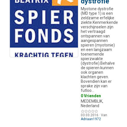
dystrofie
Myotone dystrofie
(MD type 1) is een
zeldzame erfelijke
ziekte.Kenmerkende
verschijnselen zijn
het vertraagd
ontspannen van
aangespannen
spieren (myotonie)
en een langzaam
toenemende
spierzwakte
(dystrofie).Behalve
de spieren kunnen
ook organen
klachten geven.
Bovendien kan er
sprake zijn van
futloo…
0 Vrienden
MEDEMBLIK,
Nederland
03.03.2016
·
Van
Adriaan1972