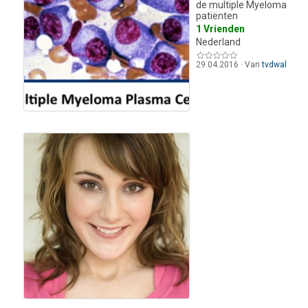
de multiple Myeloma
patiënten
1 Vrienden
Nederland
29.04.2016
·
Van
tvdwal