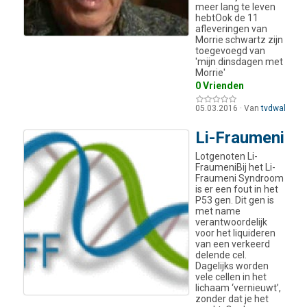
meer lang te leven
hebtOok de 11
afleveringen van
Morrie schwartz zijn
toegevoegd van
'mijn dinsdagen met
Morrie'
0 Vrienden
05.03.2016
·
Van
tvdwal
Li-Fraumeni
Lotgenoten Li-
FraumeniBij het Li-
Fraumeni Syndroom
is er een fout in het
P53 gen. Dit gen is
met name
verantwoordelijk
voor het liquideren
van een verkeerd
delende cel.
Dagelijks worden
vele cellen in het
lichaam ‘vernieuwt’,
zonder dat je het