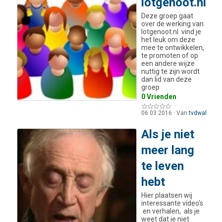
lotgenoot.nl
Deze groep gaat
over de werking van
lotgenoot.nl. vind je
het leuk om deze
mee te ontwikkelen,
te promoten of op
een andere wijze
nuttig te zijn wordt
dan lid van deze
groep
0 Vrienden
06.03.2016
·
Van
tvdwal
Als je niet
meer lang
te leven
hebt
Hier plaatsen wij
interessante video's
en verhalen, als je
weet dat je niet