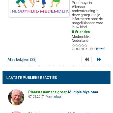
Praethuys in
Alkmaar
ondersteuning.In
deze groep kan je
informeren naar de
mogelijkheden voor
jouw kind
0 Vrienden
Medemblik,
Nederland
02.03.2016
·
Van
tvdwal
Alles bekijken (23)
LAATSTE PUBLIEKE REACTIES
Plaatste namens groep
Multiple Myeloma
07.05.2017
·
Van
tvdwal