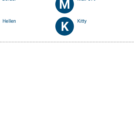
M
Hellen
Kitty
K