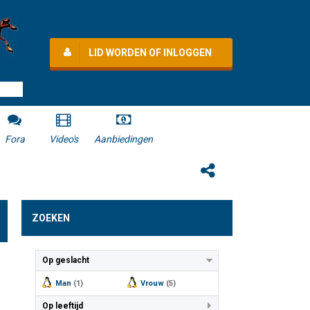
LID WORDEN OF INLOGGEN
Fora
Video's
Aanbiedingen
ZOEKEN
Op geslacht
Man
(1)
Vrouw
(5)
Op leeftijd