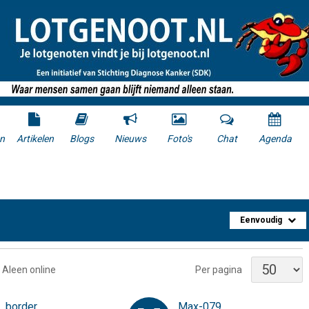
n
Artikelen
Blogs
Nieuws
Foto's
Chat
Agenda
Eenvoudig
Aleen online
Per pagina
border
Max-079