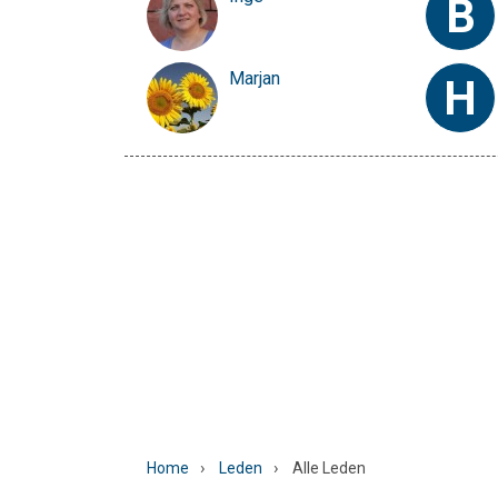
B
Marjan
H
›
›
Home
Leden
Alle Leden