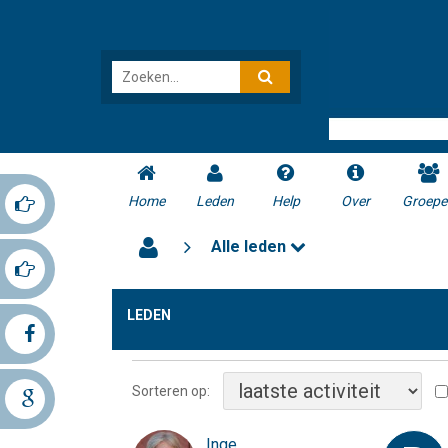
Home
Leden
Help
Over
Groepe
Alle leden
LEDEN
Sorteren op:
Inge