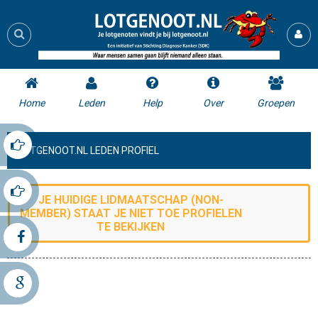
Home
Leden
Help
Over
Groepen
LOTGENOOT.NL LEDEN PROFIEL
JE HUIDIGE LIDMAATSCHAP (
NON-
MEMBER
) STAAT JE NIET TOE
PROFIELEN
TE BEKIJKEN