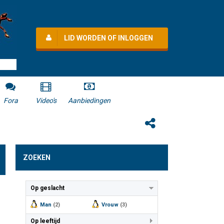
LID WORDEN OF INLOGGEN
Fora
Video's
Aanbiedingen
ZOEKEN
Op geslacht
Man
(2)
Vrouw
(3)
Op leeftijd