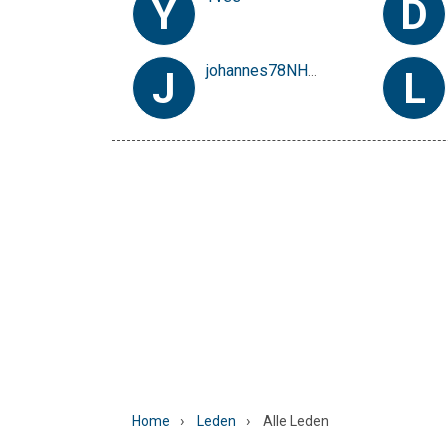
Y
D
johannes78NHWF
J
L
›
›
Home
Leden
Alle Leden