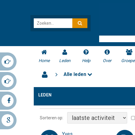
Home
Leden
Help
Over
Groepe
Alle leden
LEDEN
Sorteren op:
Yves