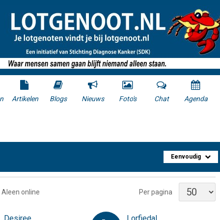
n
Artikelen
Blogs
Nieuws
Foto's
Chat
Agenda
Eenvoudig
Aleen online
Per pagina
Desiree
Lorfiedal