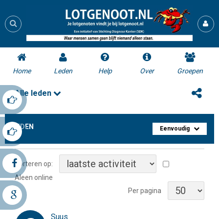
Home
Leden
Help
Over
Groepen
Alle leden
LEDEN
Eenvoudig
Sorteren op:
Aleen online
Per pagina
Suus