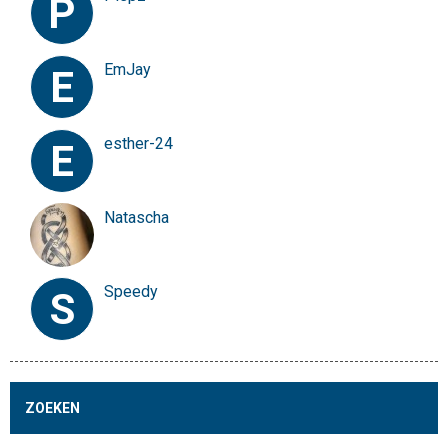
P
EmJay
E
esther-24
E
Natascha
Speedy
S
ZOEKEN