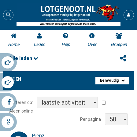
Home
Leden
Help
Over
Groepen
Alle leden
LEDEN
Eenvoudig
Sorteren op:
Aleen online
Per pagina
Piepz