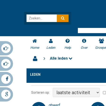
Home
Leden
Help
Over
Groepe
Alle leden
LEDEN
Sorteren op:
ghwerf