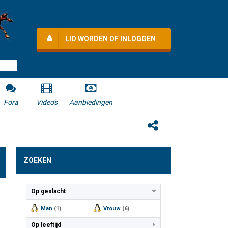
LID WORDEN OF INLOGGEN
Fora
Video's
Aanbiedingen
ZOEKEN
Op geslacht
Man
(1)
Vrouw
(6)
Op leeftijd