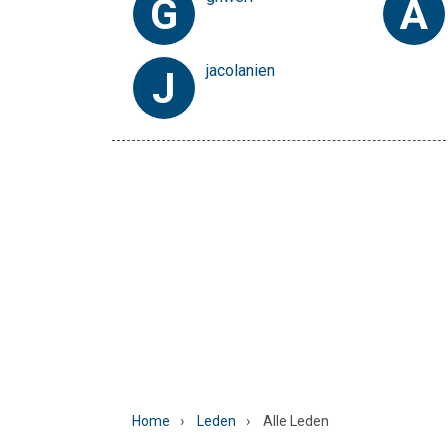
G
A
jacolanien
J
›
›
Home
Leden
Alle Leden