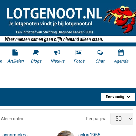
n
Artikelen
Blogs
Nieuws
Foto's
Chat
Agenda
Eenvoudig
Aleen online
Per pagina
annemiekca
ankie1956