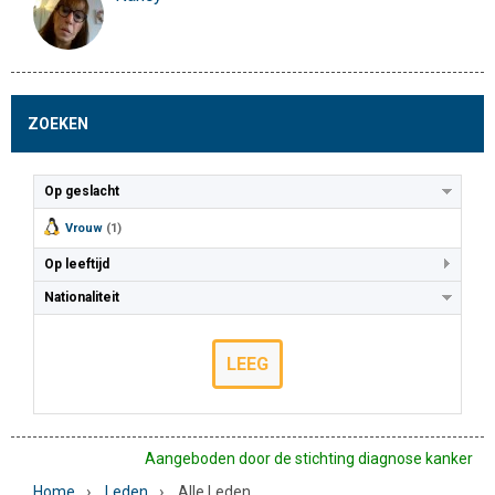
ZOEKEN
Op geslacht
Vrouw
(1)
Op leeftijd
Nationaliteit
LEEG
Aangeboden door de stichting diagnose kanker
›
›
Home
Leden
Alle Leden