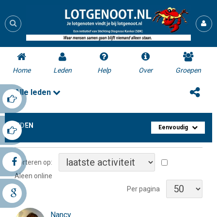
Home
Leden
Help
Over
Groepen
Alle leden
LEDEN
Eenvoudig
Sorteren op:
Aleen online
Per pagina
Nancy