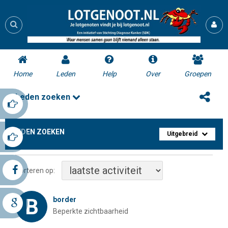
Home
Leden
Help
Over
Groepen
Leden zoeken
LEDEN ZOEKEN
Uitgebreid
Sorteren op:
B
border
Beperkte zichtbaarheid