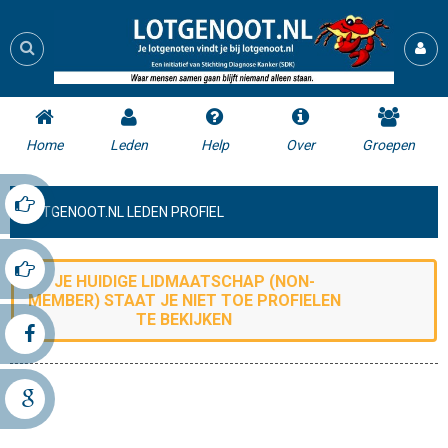
Home
Leden
Help
Over
Groepen
LOTGENOOT.NL LEDEN PROFIEL
JE HUIDIGE LIDMAATSCHAP (
NON-
MEMBER
) STAAT JE NIET TOE
PROFIELEN
TE BEKIJKEN