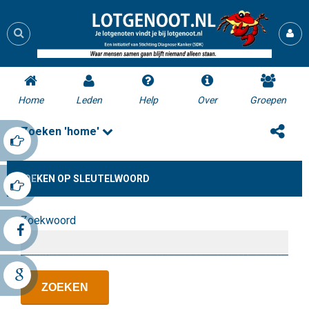
Home
Leden
Help
Over
Groepen
Zoeken 'home'
ZOEKEN OP SLEUTELWOORD
Zoekwoord