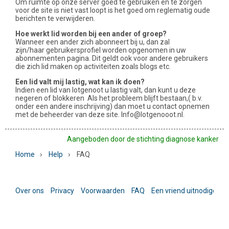
Om ruimte op onze server goed te gebruiken en te zorgen
voor de site is niet vast loopt is het goed om reglematig oude
berichten te verwijderen.
Hoe werkt lid worden bij een ander of groep?
Wanneer een ander zich abonneert bij u, dan zal
zijn/haar gebruikersprofiel worden opgenomen in uw
abonnementen pagina. Dit geldt ook voor andere gebruikers
die zich lid maken op activiteiten zoals blogs etc.
Een lid valt mij lastig, wat kan ik doen?
Indien een lid van lotgenoot u lastig valt, dan kunt u deze
negeren of blokkeren Als het probleem blijft bestaan,( b.v.
onder een andere inschrijving) dan moet u contact opnemen
met de beheerder van deze site. Info@lotgenooot.nl.
Aangeboden door de stichting diagnose kanker
›
›
Home
Help
FAQ
Over ons
Privacy
Voorwaarden
FAQ
Een vriend uitnodigen