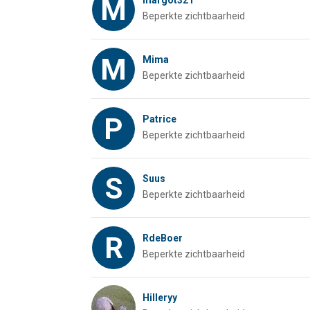
M
margot321
Beperkte zichtbaarheid
M
Mima
Beperkte zichtbaarheid
P
Patrice
Beperkte zichtbaarheid
S
Suus
Beperkte zichtbaarheid
R
RdeBoer
Beperkte zichtbaarheid
Hilleryy