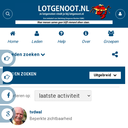
Home
Leden
Help
Over
Groepen
Leden zoeken
LEDEN ZOEKEN
Uitgebreid
Sorteren op:
tvdwal
Beperkte zichtbaarheid