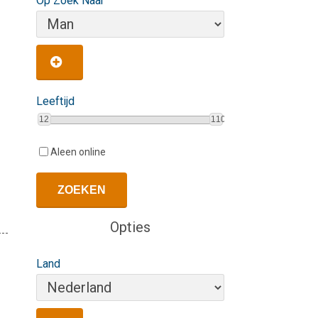
Op Zoek Naar
Leeftijd
12
110
Aleen online
Opties
Land