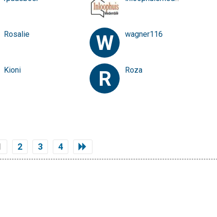
Rosalie
wagner116
W
Kioni
Roza
R
1
2
3
4