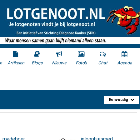
n
Artikelen
Blogs
Nieuws
Foto's
Chat
Agenda
Eenvoudig
rpadeboer
inloophuismedemblik