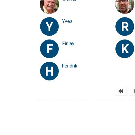
Yves
Y
R
Finlay
F
K
hendrik
H