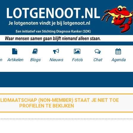
n
Artikelen
Blogs
Nieuws
Foto's
Chat
Agenda
E LIDMAATSCHAP (
NON-MEMBER
) STAAT JE NIET TOE
PROFIELEN TE BEKIJKEN