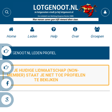
Home
Leden
Help
Over
Groepen
LOTGENOOT.NL LEDEN PROFIEL
JE HUIDIGE LIDMAATSCHAP (
NON-
MEMBER
) STAAT JE NIET TOE
PROFIELEN
TE BEKIJKEN