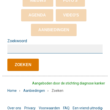
NIEUWS
FOTO'S
AGENDA
VIDEO'S
AANBIEDINGEN
Zoekwoord
Aangeboden door de stichting diagnose kanker
›
›
Home
Aanbiedingen
Zoeken
Over ons
Privacy
Voorwaarden
FAQ
Een vriend uitnodigen