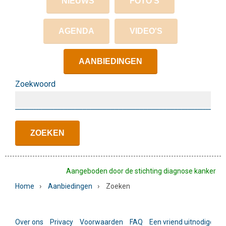
NIEUWS
FOTO'S
AGENDA
VIDEO'S
AANBIEDINGEN
Zoekwoord
Aangeboden door de stichting diagnose kanker
›
›
Home
Aanbiedingen
Zoeken
Over ons
Privacy
Voorwaarden
FAQ
Een vriend uitnodigen