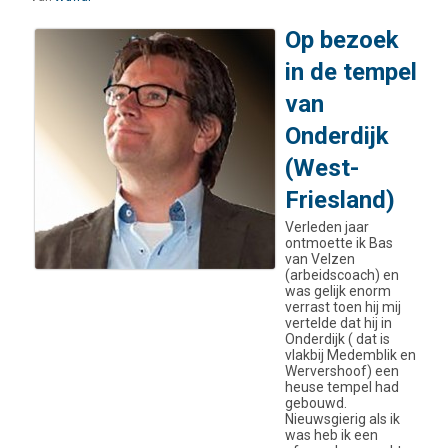
Op bezoek
in de tempel
van
Onderdijk
(West-
Friesland)
Verleden jaar
ontmoette ik Bas
van Velzen
(arbeidscoach) en
was gelijk enorm
verrast toen hij mij
vertelde dat hij in
Onderdijk ( dat is
vlakbij Medemblik en
Wervershoof) een
heuse tempel had
gebouwd.
Nieuwsgierig als ik
was heb ik een