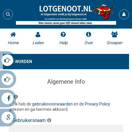
Home
Leden
Help
Over
Groepen
LID WORDEN
Algemene Info
*
Ik heb de
gebruiksvoorwaarden
en de
Privacy Policy
gelezen en ga hiermee akkoord.
*
Gebruikersnaam