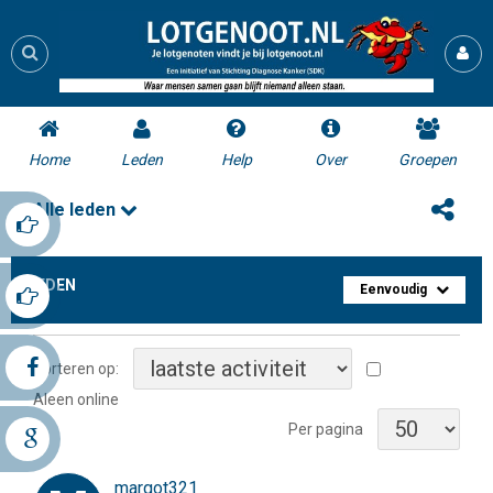
Home
Leden
Help
Over
Groepen
Alle leden
LEDEN
Eenvoudig
Sorteren op:
Aleen online
Per pagina
margot321