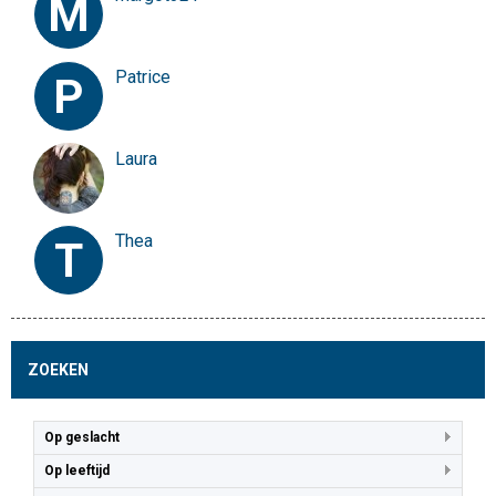
M
Patrice
P
Laura
Thea
T
ZOEKEN
Op geslacht
Op leeftijd