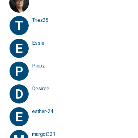
Tries25
T
Essie
E
Piepz
P
Desiree
D
esther-24
E
margot321