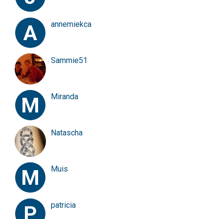
annemiekca
A
Sammie51
Miranda
M
Natascha
Muis
M
patricia
P