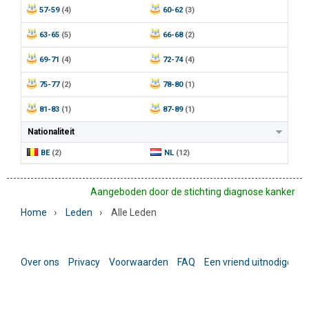
57-59
(4)
60-62
(3)
63-65
(5)
66-68
(2)
69-71
(4)
72-74
(4)
75-77
(2)
78-80
(1)
81-83
(1)
87-89
(1)
Nationaliteit
BE
(2)
NL
(12)
Aangeboden door de stichting diagnose kanker
›
›
Home
Leden
Alle Leden
Over ons
Privacy
Voorwaarden
FAQ
Een vriend uitnodigen