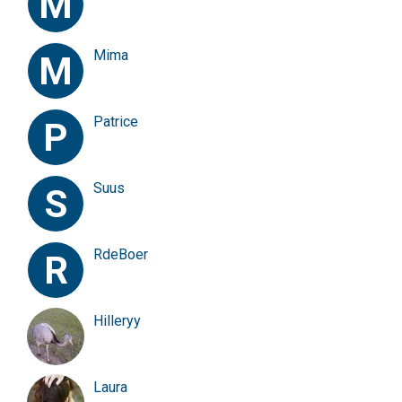
M
Mima
M
Patrice
P
Suus
S
RdeBoer
R
Hilleryy
Laura