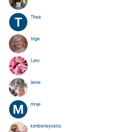
Thea
T
Inge
Leni
lenie
mrije
M
kimberleycelis