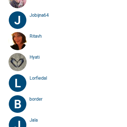
Jobijna64
J
Ritavh
Hyati
Lorfiedal
L
border
B
Jala
J