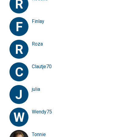
R
Finlay
F
Roza
R
Clautje70
C
julia
J
Wendy75
W
Tonnie