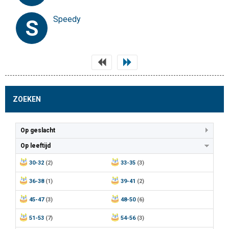
Speedy
S
ZOEKEN
Op geslacht
Op leeftijd
30-32
(2)
33-35
(3)
36-38
(1)
39-41
(2)
45-47
(3)
48-50
(6)
51-53
(7)
54-56
(3)