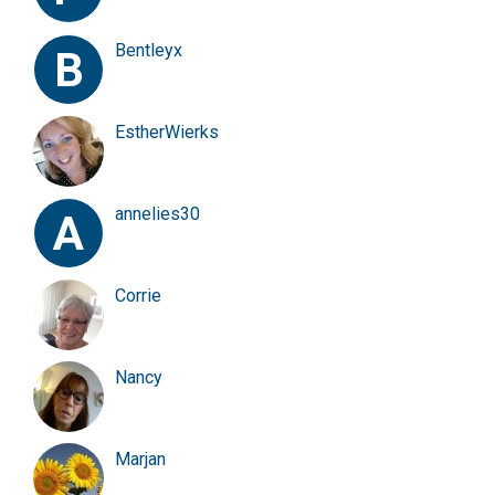
Bentleyx
B
EstherWierks
annelies30
A
Corrie
Nancy
Marjan