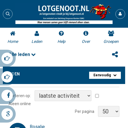
Home
Leden
Help
Over
Groepen
Alle leden
LEDEN
Eenvoudig
Sorteren op:
Aleen online
Per pagina
Rosalie