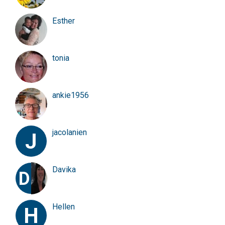
Esther
tonia
ankie1956
jacolanien
J
Davika
D
Hellen
H