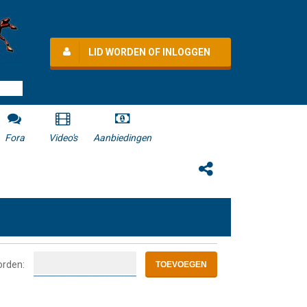
LID WORDEN OF INLOGGEN
Fora
Video's
Aanbiedingen
orden: