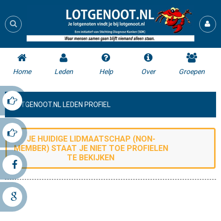
Home
Leden
Help
Over
Groepen
LOTGENOOT.NL LEDEN PROFIEL
JE HUIDIGE LIDMAATSCHAP (
NON-
MEMBER
) STAAT JE NIET TOE
PROFIELEN
TE BEKIJKEN