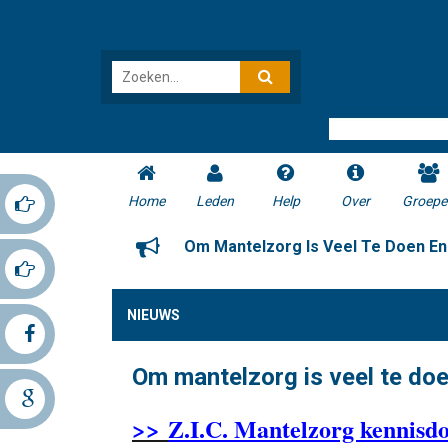
Home
Leden
Help
Over
Groepe
Om Mantelzorg Is Veel Te Doen En 
NIEUWS
Om mantelzorg is veel te doen
>>
Z.I.C. Mantelzorg kennisdo