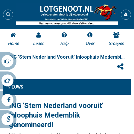
Home
Leden
Help
Over
Groepen
ING 'Stem Nederland Vooruit' Inloophuis Medemblik Genomineerd!
NIEUWS
ING 'Stem Nederland vooruit'
Inloophuis Medemblik
genomineerd!