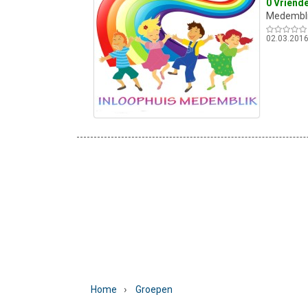
0 Vriend
Medembli
02.03.201
›
Home
Groepen