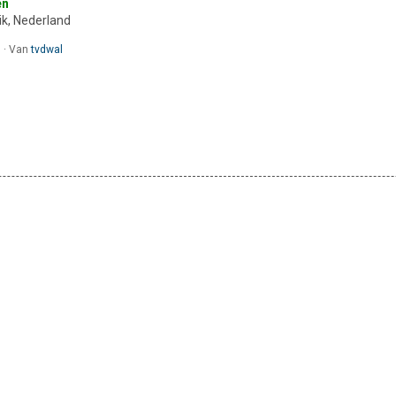
en
k, Nederland
6
·
Van
tvdwal