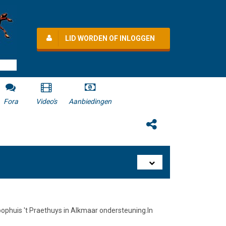
LID WORDEN OF INLOGGEN
Fora
Video's
Aanbiedingen
loophuis 't Praethuys in Alkmaar ondersteuning.In