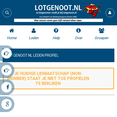
Home
Leden
Help
Over
Groepen
LOTGENOOT.NL LEDEN PROFIEL
JE HUIDIGE LIDMAATSCHAP (
NON-
MEMBER
) STAAT JE NIET TOE
PROFIELEN
TE BEKIJKEN