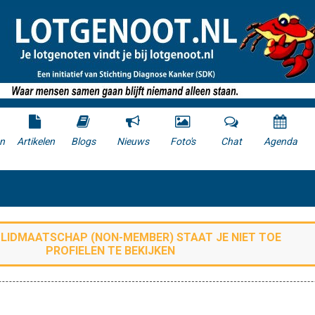
n
Artikelen
Blogs
Nieuws
Foto's
Chat
Agenda
E LIDMAATSCHAP (
NON-MEMBER
) STAAT JE NIET TOE
PROFIELEN TE BEKIJKEN