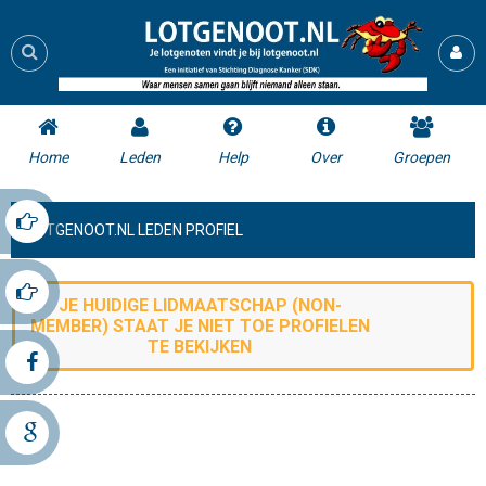
Home
Leden
Help
Over
Groepen
LOTGENOOT.NL LEDEN PROFIEL
JE HUIDIGE LIDMAATSCHAP (
NON-
MEMBER
) STAAT JE NIET TOE
PROFIELEN
TE BEKIJKEN