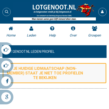
Home
Leden
Help
Over
Groepen
LOTGENOOT.NL LEDEN PROFIEL
JE HUIDIGE LIDMAATSCHAP (
NON-
MEMBER
) STAAT JE NIET TOE
PROFIELEN
TE BEKIJKEN