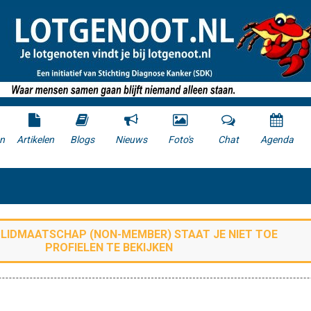
n
Artikelen
Blogs
Nieuws
Foto's
Chat
Agenda
E LIDMAATSCHAP (
NON-MEMBER
) STAAT JE NIET TOE
PROFIELEN TE BEKIJKEN