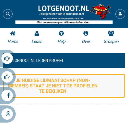
Home
Leden
Help
Over
Groepen
LOTGENOOT.NL LEDEN PROFIEL
JE HUIDIGE LIDMAATSCHAP (
NON-
MEMBER
) STAAT JE NIET TOE
PROFIELEN
TE BEKIJKEN