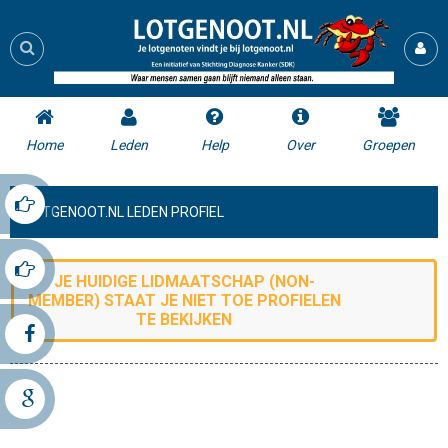
Home
Leden
Help
Over
Groepen
LOTGENOOT.NL LEDEN PROFIEL
JE HUIDIGE LIDMAATSCHAP (
NON-
MEMBER
) STAAT JE NIET TOE
PROFIELEN
TE BEKIJKEN