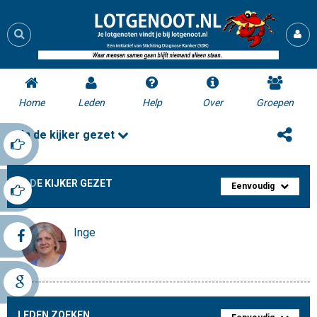
Home
Leden
Help
Over
Groepen
In de kijker gezet
IN DE KIJKER GEZET
Eenvoudig
Inge
LEDEN ZOEKEN