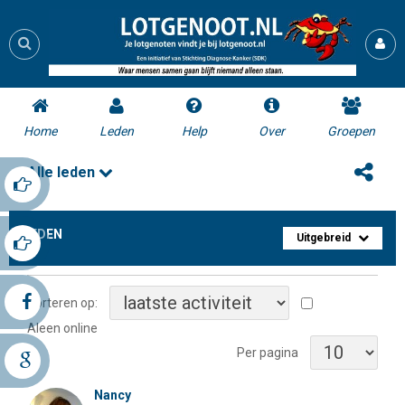
Home
Leden
Help
Over
Groepen
Alle leden
LEDEN
Uitgebreid
Sorteren op:
Aleen online
Per pagina
Nancy