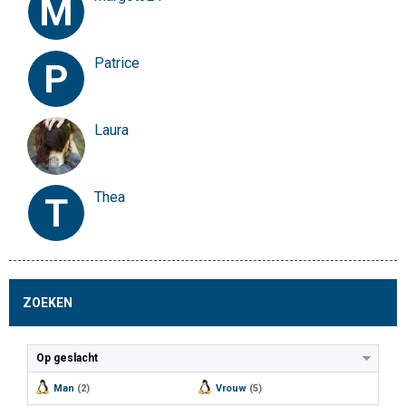
M
Patrice
P
Laura
Thea
T
ZOEKEN
Op geslacht
Man
(2)
Vrouw
(5)