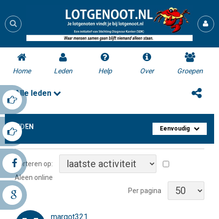
Home
Leden
Help
Over
Groepen
Alle leden
LEDEN
Eenvoudig
Sorteren op:
Aleen online
Per pagina
margot321